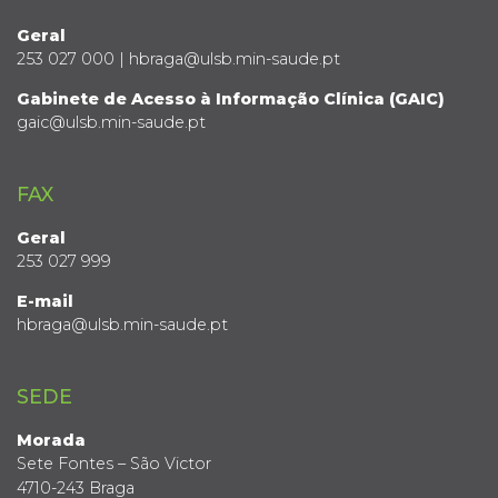
Geral
253 027 000 | hbraga@ulsb.min-saude.pt
Gabinete de Acesso à Informação Clínica (GAIC)
gaic@ulsb.min-saude.pt
FAX
Geral
253 027 999
E-mail
hbraga@ulsb.min-saude.pt
SEDE
Morada
Sete Fontes – São Victor
4710-243 Braga