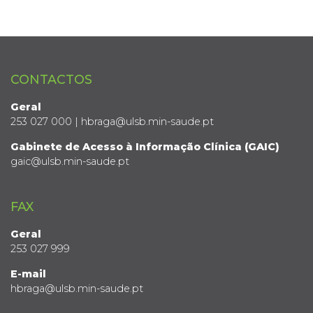
CONTACTOS
Geral
253 027 000 | hbraga@ulsb.min-saude.pt
Gabinete de Acesso à Informação Clínica (GAIC)
gaic@ulsb.min-saude.pt
FAX
Geral
253 027 999
E-mail
hbraga@ulsb.min-saude.pt