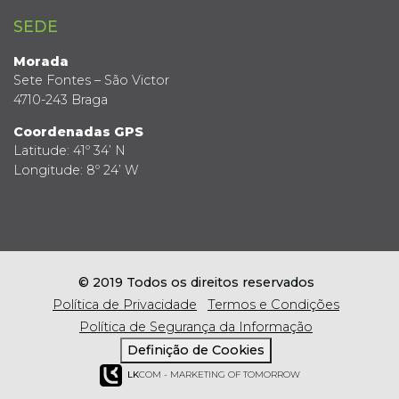
SEDE
Morada
Sete Fontes – São Victor
4710-243 Braga
Coordenadas GPS
Latitude: 41º 34’ N
Longitude: 8º 24’ W
© 2019 Todos os direitos reservados
Política de Privacidade
Termos e Condições
Política de Segurança da Informação
Definição de Cookies
LK
COM - MARKETING OF TOMORROW