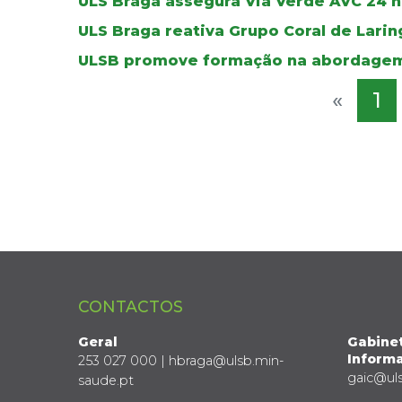
ULS Braga assegura Via Verde AVC 24 ho
ULS Braga reativa Grupo Coral de Lar
ULSB promove formação na abordagem
«
1
CONTACTOS
Geral
Gabine
Informa
253 027 000 | hbraga@ulsb.min-
gaic@ul
saude.pt