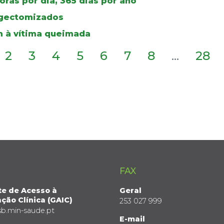
ras por dia, 365 dias por ano
ingectomizados
 à vítima queimada
2
3
4
5
6
7
8
...
28
FAX
te de Acesso à
Geral
ção Clínica (GAIC)
253 027 999
sb.min-saude.pt
E-mail