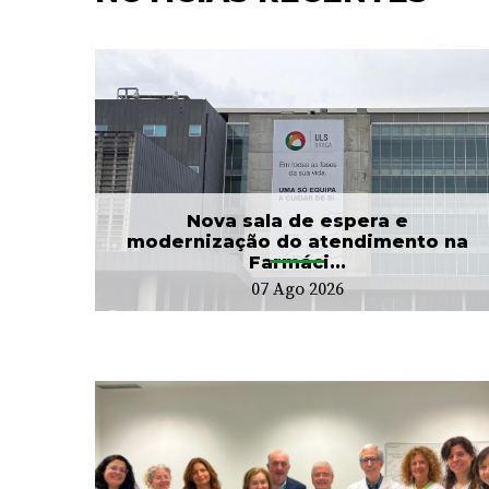
e
Hospitalização
Domiciliária da ULS Braga
...
já acompanhou mais...
24 Jul 2026
Nova sala de espera e
modernização do atendimento na
Farmáci...
07 Ago 2026
CIM Cávado e ULS Braga
no
arrancam com Conselho