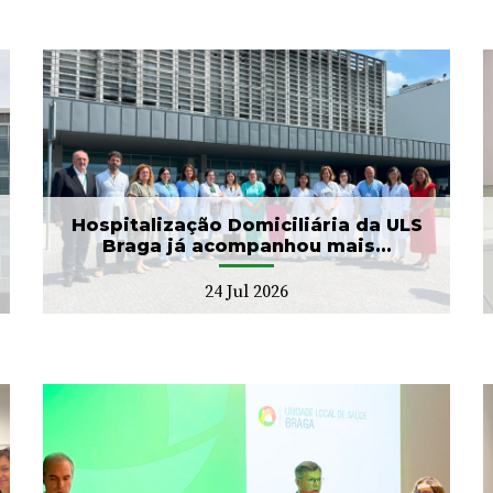
ULS Braga assinalou o Dia
Mundial do Cérebro com
as II Jorna...
22 Jul 2026
Hospitalização Domiciliária da ULS
Braga já acompanhou mais...
24 Jul 2026
Banco de Sangue recebe
gesto solidário da SIGNA