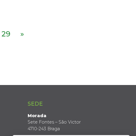
29
»
SEDE
Morada
Sete Fontes – São Victor
4710-243 Braga