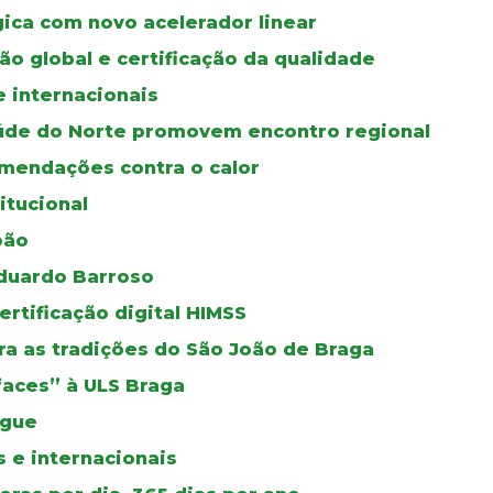
gica com novo acelerador linear
ão global e certificação da qualidade
e internacionais
úde do Norte promovem encontro regional
mendações contra o calor
itucional
oão
duardo Barroso
certificação digital HIMSS
a as tradições do São João de Braga
faces” à ULS Braga
ngue
 e internacionais