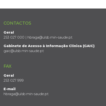
CONTACTOS
Geral
253 027 000 | hbraga@ulsb.min-saude.pt
Gabinete de Acesso à Informação Clínica (GAIC)
gaic@ulsb.min-saude.pt
FAX
Geral
253 027 999
E-mail
hbraga@ulsb.min-saude.pt