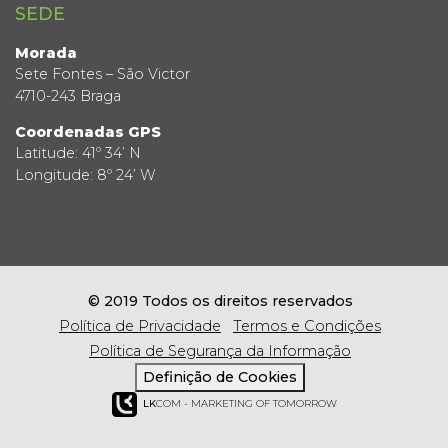
SEDE
Morada
Sete Fontes – São Victor
4710-243 Braga
Coordenadas GPS
Latitude: 41º 34’ N
Longitude: 8º 24’ W
© 2019 Todos os direitos reservados
Política de Privacidade
Termos e Condições
Política de Segurança da Informação
Definição de Cookies
LK
COM - MARKETING OF TOMORROW