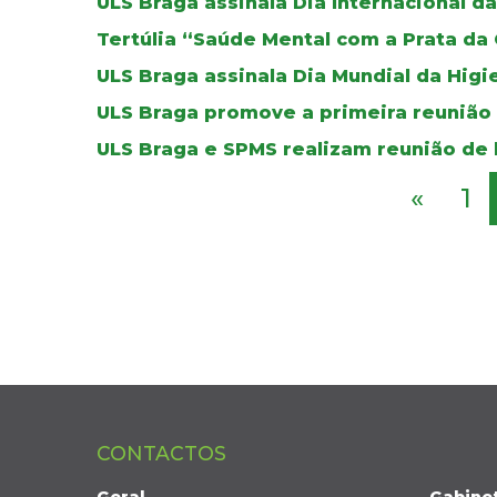
ULS Braga assinala Dia Internacional 
Tertúlia “Saúde Mental com a Prata da
ULS Braga assinala Dia Mundial da Higi
ULS Braga promove a primeira reunião
ULS Braga e SPMS realizam reunião de 
«
1
CONTACTOS
Geral
Gabine