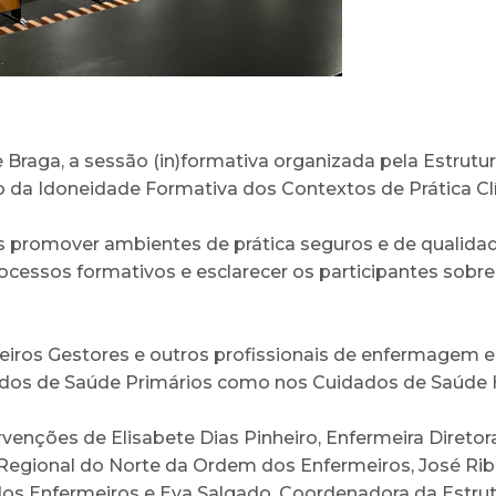
e Braga, a sessão (in)formativa organizada pela Estru
 da Idoneidade Formativa dos Contextos de Prática Clí
os promover ambientes de prática seguros e de qualidad
rocessos formativos e esclarecer os participantes sob
iros Gestores e outros profissionais de enfermagem e
idados de Saúde Primários como nos Cuidados de Saúde 
rvenções de Elisabete Dias Pinheiro, Enfermeira Direto
Regional do Norte da Ordem dos Enfermeiros, José Rib
s Enfermeiros e Eva Salgado, Coordenadora da Estrut