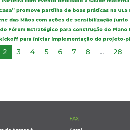
da Parteira com evento dedicado à saúde materna
 Casa” promove partilha de boas práticas na ULS
ene das Mãos com ações de sensibilização junto 
 do Fórum Estratégico para construção do Plano
kickoff para iniciar implementação do projeto-p
2
3
4
5
6
7
8
...
28
FAX
te de Acesso à
Geral