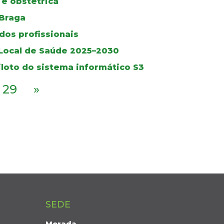
 e obstétrica
 Braga
dos profissionais
 Local de Saúde 2025–2030
iloto do sistema informático S3
29
»
SEDE
Morada