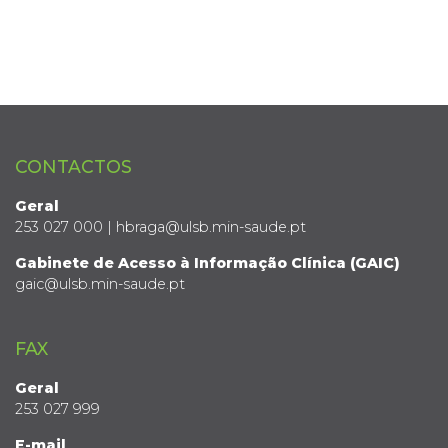
CONTACTOS
Geral
253 027 000 | hbraga@ulsb.min-saude.pt
Gabinete de Acesso à Informação Clínica (GAIC)
gaic@ulsb.min-saude.pt
FAX
Geral
253 027 999
E-mail