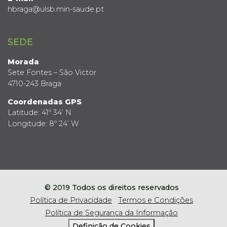
hbraga@ulsb.min-saude.pt
SEDE
Morada
Sete Fontes – São Victor
4710-243 Braga
Coordenadas GPS
Latitude: 41º 34’ N
Longitude: 8º 24’ W
© 2019 Todos os direitos reservados
Política de Privacidade
Termos e Condições
Política de Segurança da Informação
Definição de Cookies