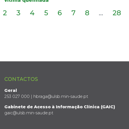
vítima queimada
2
3
4
5
6
7
8
...
28
CONTACTOS
Geral
253 027 000 | hbraga@ulsb.min-saude.pt
Gabinete de Acesso à Informação Clínica (GAIC)
gaic@ulsb.min-saude.pt