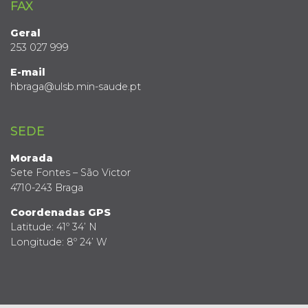
FAX
Geral
253 027 999
E-mail
hbraga@ulsb.min-saude.pt
SEDE
Morada
Sete Fontes – São Victor
4710-243 Braga
Coordenadas GPS
Latitude: 41º 34’ N
Longitude: 8º 24’ W