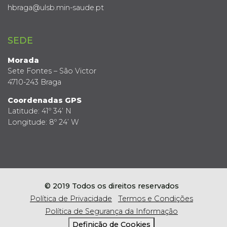
hbraga@ulsb.min-saude.pt
SEDE
Morada
Sete Fontes – São Victor
4710-243 Braga
Coordenadas GPS
Latitude: 41º 34’ N
Longitude: 8º 24’ W
© 2019 Todos os direitos reservados
Política de Privacidade
Termos e Condições
Política de Segurança da Informação
Definição de Cookies