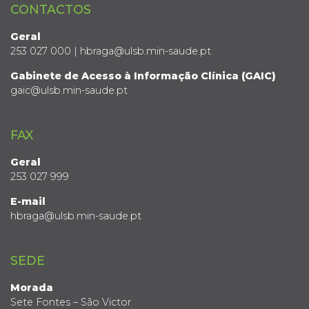
CONTACTOS
Geral
253 027 000 | hbraga@ulsb.min-saude.pt
Gabinete de Acesso à Informação Clínica (GAIC)
gaic@ulsb.min-saude.pt
FAX
Geral
253 027 999
E-mail
hbraga@ulsb.min-saude.pt
SEDE
Morada
Sete Fontes – São Victor