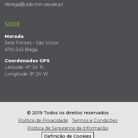
hbraga@ulsb.min-saude.pt
SEDE
Morada
Sete Fontes – São Victor
4710-243 Braga
Coordenadas GPS
Latitude: 41º 34’ N
Longitude: 8º 24’ W
© 2019 Todos os direitos reservados
Política de Privacidade
Termos e Condições
Política de Segurança da Informação
Definição de Cookies