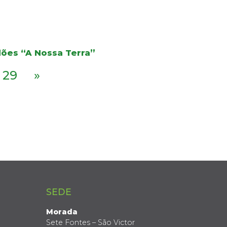
dões “A Nossa Terra”
29
»
SEDE
Morada
Sete Fontes – São Victor