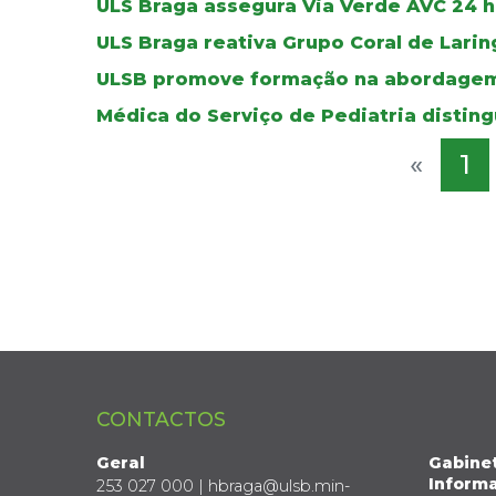
ULS Braga assegura Via Verde AVC 24 ho
ULS Braga reativa Grupo Coral de Lar
ULSB promove formação na abordagem
Médica do Serviço de Pediatria distin
«
1
CONTACTOS
Geral
Gabine
Informa
253 027 000 | hbraga@ulsb.min-