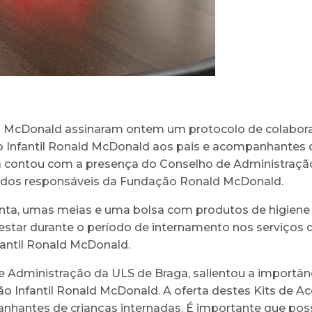
d McDonald assinaram ontem um protocolo de colaboraçã
 Infantil Ronald McDonald aos pais e acompanhantes d
ra contou com a presença do Conselho de Administração
e dos responsáveis da Fundação Ronald McDonald.
anta, umas meias e uma bolsa com produtos de higiene
star durante o período de internamento nos serviços d
fantil Ronald McDonald.
Administração da ULS de Braga, salientou a importânci
o Infantil Ronald McDonald. A oferta destes Kits de A
mpanhantes de crianças internadas. É importante que 