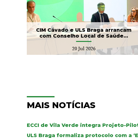
ga
Banco de Sangue recebe
ho
gesto solidário da SIGNA
17 Jul 2026
CIM Cávado e ULS Braga arrancam
com Conselho Local de Saúde...
20 Jul 2026
MAIS NOTÍCIAS
ECCI de Vila Verde integra Projeto-Pil
ULS Braga formaliza protocolo com a ‘