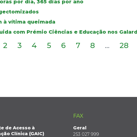
ras por dia, 365 dias por ano
ingectomizados
 à vítima queimada
guida com Prémio Ciências e Educação nos Galar
2
3
4
5
6
7
8
...
28
FAX
te de Acesso à
Geral
ção Clínica (GAIC)
253 027 999