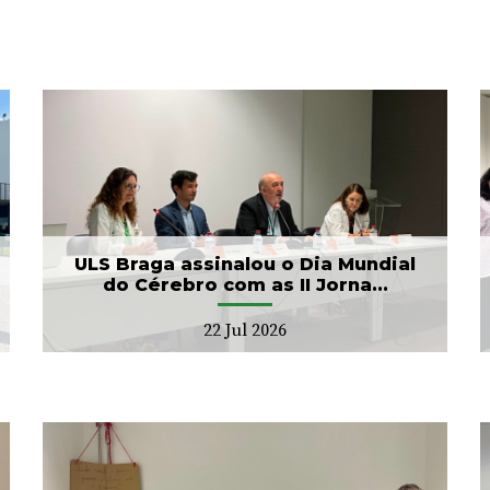
Arcebispo Primaz de
Braga realiza dádiva no
Banco de Sangue
21 Jul 2026
ULS Braga assinalou o Dia Mundial
do Cérebro com as II Jorna...
22 Jul 2026