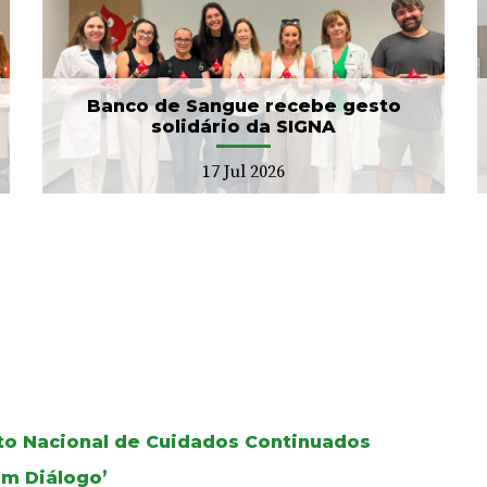
ULS Braga conclui a
unificação das bases de
dados dos Cuidad...
15 Jul 2026
Banco de Sangue recebe gesto
solidário da SIGNA
17 Jul 2026
oto Nacional de Cuidados Continuados
Em Diálogo’