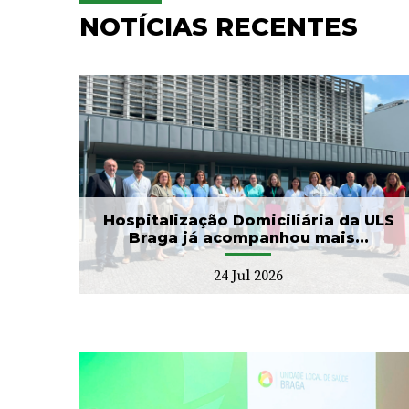
NOTÍCIAS RECENTES
ULS Braga assinalou o Dia
aga
Mundial do Cérebro com
.
as II Jorna...
22 Jul 2026
Hospitalização Domiciliária da ULS
Braga já acompanhou mais...
24 Jul 2026