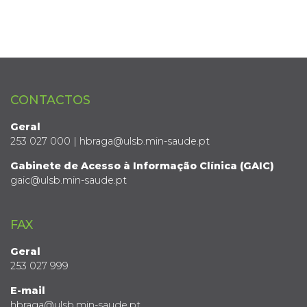
CONTACTOS
Geral
253 027 000 | hbraga@ulsb.min-saude.pt
Gabinete de Acesso à Informação Clínica (GAIC)
gaic@ulsb.min-saude.pt
FAX
Geral
253 027 999
E-mail
hbraga@ulsb.min-saude.pt