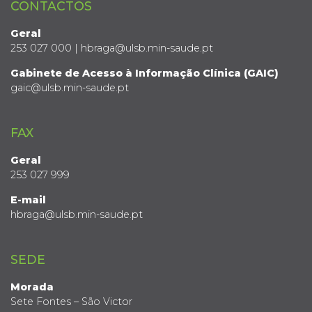
CONTACTOS
Geral
253 027 000 | hbraga@ulsb.min-saude.pt
Gabinete de Acesso à Informação Clínica (GAIC)
gaic@ulsb.min-saude.pt
FAX
Geral
253 027 999
E-mail
hbraga@ulsb.min-saude.pt
SEDE
Morada
Sete Fontes – São Victor