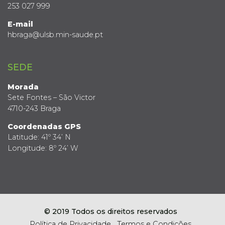
253 027 999
E-mail
hbraga@ulsb.min-saude.pt
SEDE
Morada
Sete Fontes – São Victor
4710-243 Braga
Coordenadas GPS
Latitude: 41º 34’ N
Longitude: 8º 24’ W
© 2019 Todos os direitos reservados
Política de Privacidade
Termos e Condições