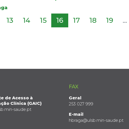
aga
13
14
15
16
17
18
19
...
FAX
te de Acesso à
Geral
ção Clínica (GAIC)
253 027 999
sb.min-saude.pt
E-mail
hbraga@ulsb.min-saude.pt