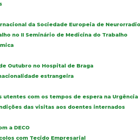
s
rnacional da Sociedade Europeia de Neurorradio
lho no II Seminário de Medicina do Trabalho
ómica
 de Outubro no Hospital de Braga
acionalidade estrangeira
s utentes com os tempos de espera na Urgência
ondições das visitas aos doentes internados
com a DECO
ocolos com Tecido Empresarial