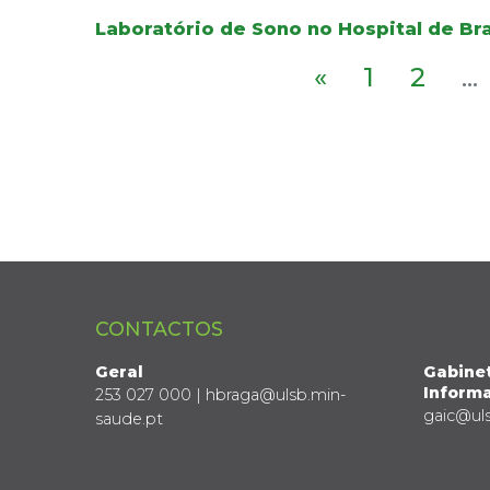
Laboratório de Sono no Hospital de Br
«
1
2
...
CONTACTOS
Geral
Gabine
Informa
253 027 000 | hbraga@ulsb.min-
gaic@ul
saude.pt