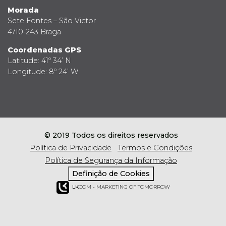
Morada
Sete Fontes – São Victor
4710-243 Braga
Coordenadas GPS
Latitude: 41º 34’ N
Longitude: 8º 24’ W
© 2019 Todos os direitos reservados
Política de Privacidade
Termos e Condições
Política de Segurança da Informação
Definição de Cookies
LK
COM - MARKETING OF TOMORROW