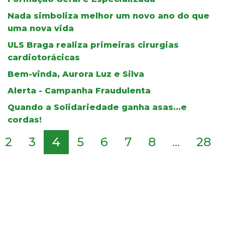
Nada simboliza melhor um novo ano do que
uma nova vida
ULS Braga realiza primeiras cirurgias
cardiotorácicas
Bem-vinda, Aurora Luz e Silva
Alerta - Campanha Fraudulenta
Quando a Solidariedade ganha asas...e
cordas!
2
3
4
5
6
7
8
...
28