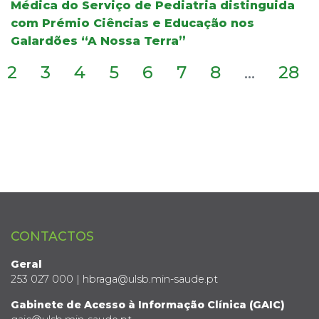
Médica do Serviço de Pediatria distinguida
com Prémio Ciências e Educação nos
Galardões “A Nossa Terra”
2
3
4
5
6
7
8
...
28
CONTACTOS
Geral
253 027 000 | hbraga@ulsb.min-saude.pt
Gabinete de Acesso à Informação Clínica (GAIC)