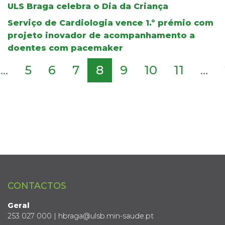
ULS Braga celebra o Dia da Criança
Serviço de Cardiologia vence 1.º prémio com
projeto inovador de acompanhamento a
doentes com pacemaker
...
5
6
7
8
9
10
11
...
CONTACTOS
Geral
253 027 000 | hbraga@ulsb.min-saude.pt