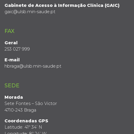
Gabinete de Acesso à Informação Clínica (GAIC)
gaic@ulsb.min-saude.pt
FAX
Geral
253 027 999
E-mail
hbraga@ulsb.min-saude.pt
SEDE
Morada
Sete Fontes – São Victor
4710-243 Braga
Coordenadas GPS
Latitude: 41º 34’ N
Longitude: 8º 24’ W