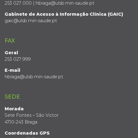
253 027 000 | hbraga@ulsb.min-saude.pt
Gabinete de Acesso à Informação Clínica (GAIC)
gaic@ulsb.min-saude.pt
FAX
Geral
253 027 999
E-mail
hbraga@ulsb.min-saude.pt
SEDE
Morada
Sete Fontes – São Victor
4710-243 Braga
Coordenadas GPS