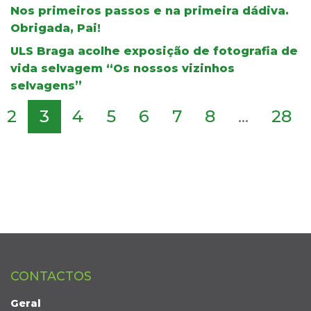
Nos primeiros passos e na primeira dádiva.
Obrigada, Pai!
ULS Braga acolhe exposição de fotografia de
vida selvagem “Os nossos vizinhos
selvagens”
2
3
4
5
6
7
8
...
28
CONTACTOS
Geral