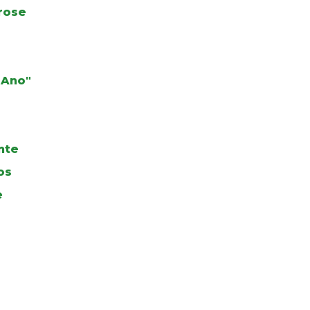
rose
 Ano"
nte
os
e
a