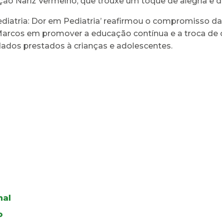
ão Nariz Vermelho, que trouxe um toque de alegria e 
diatria: Dor em Pediatria’ reafirmou o compromisso da
Marcos em promover a educação contínua e a troca de c
dados prestados à crianças e adolescentes.
nal
o