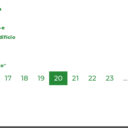
a
-e
ifício
to"
17
18
19
20
21
22
23
...