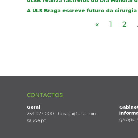
ULSB realiza rastreios do Dia Mundial 
A ULS Braga escreve futuro da cirurgia
«
1
2
CONTACTOS
Geral
Gabine
Informa
253 027 000 | hbraga@ulsb.min-
gaic@ul
saude.pt