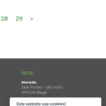
28
29
»
SEDE
Morada
Sete Fontes – São Victor
4710-243 Braga
Coordenadas GPS
Este website usa cookies!
Latitude: 41º 34’ N