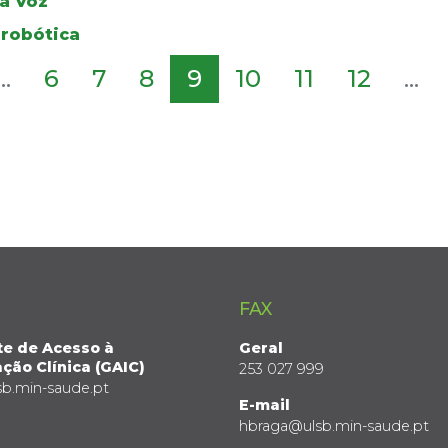
da Voz
 robótica
...
6
7
8
9
10
11
12
...
FAX
te de Acesso à
Geral
ção Clínica (GAIC)
253 027 999
sb.min-saude.pt
E-mail
hbraga@ulsb.min-saude.pt