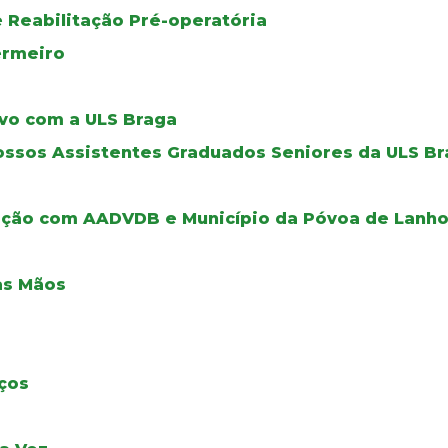
 Reabilitação Pré-operatória
ermeiro
tivo com a ULS Braga
ssos Assistentes Graduados Seniores da ULS B
ação com AADVDB e Município da Póvoa de Lanh
as Mãos
ços