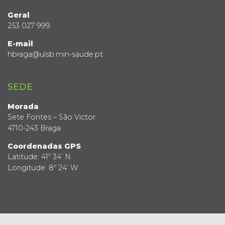
Geral
253 027 999
E-mail
hbraga@ulsb.min-saude.pt
SEDE
Morada
Sete Fontes – São Victor
4710-243 Braga
Coordenadas GPS
Latitude: 41º 34’ N
Longitude: 8º 24’ W