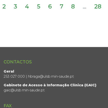
2
3
4
5
6
7
8
...
28
CONTACTOS
Geral
253 027 000 | hbraga@ulsb.min-saude.pt
Gabinete de Acesso à Informação Clínica (GAIC)
gaic@ulsb.min-saude.pt
FAX