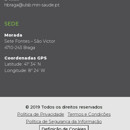
hbraga@ulsb.min-saude.pt
SEDE
Morada
Sete Fontes – São Victor
4710-243 Braga
Coordenadas GPS
Latitude: 41º 34’ N
Longitude: 8º 24’ W
© 2019 Todos os direitos reservados
Política de Privacidade
Termos e Condições
Política de Segurança da Informação
Definição de Cookies