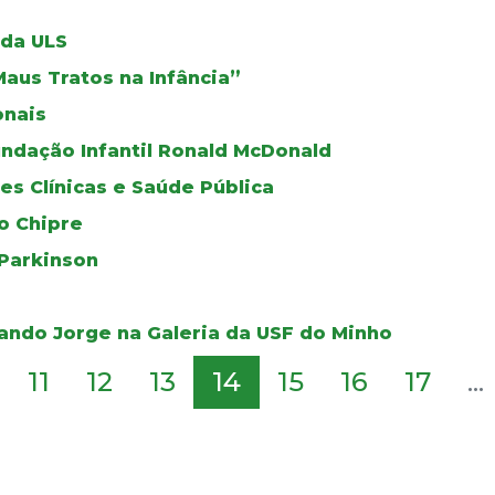
 da ULS
Maus Tratos na Infância”
onais
ndação Infantil Ronald McDonald
es Clínicas e Saúde Pública
o Chipre
 Parkinson
ndo Jorge na Galeria da USF do Minho
11
12
13
14
15
16
17
...