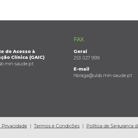
FAX
te de Acesso à
Geral
ção Clínica (GAIC)
253 027 999
sb.min-saude.pt
E-mail
hbraga@ulsb.min-saude.pt
e Privacidade
Termos e Condições
Política de Segurança 