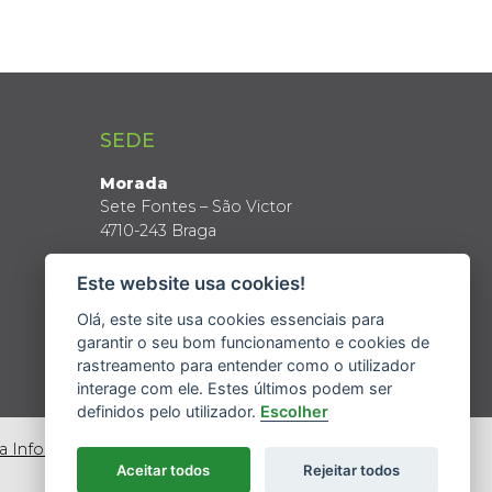
SEDE
Morada
Sete Fontes – São Victor
4710-243 Braga
Coordenadas GPS
Este website usa cookies!
Latitude: 41º 34’ N
Longitude: 8º 24’ W
Olá, este site usa cookies essenciais para
garantir o seu bom funcionamento e cookies de
rastreamento para entender como o utilizador
interage com ele. Estes últimos podem ser
definidos pelo utilizador.
Escolher
da Informação
Aceitar todos
Rejeitar todos