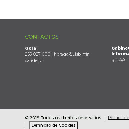
CONTACTOS
Geral
Gabine
Informa
253 027 000 | hbraga@ulsb.min-
gaic@ul
saude.pt
© 2019 Todos os direitos reservados
Política d
Definição de Cookies