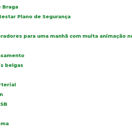
e Braga
testar Plano de Segurança
boradores para uma manhã com muita animação no
casamento
is belgas
terial
on
LSB
oma