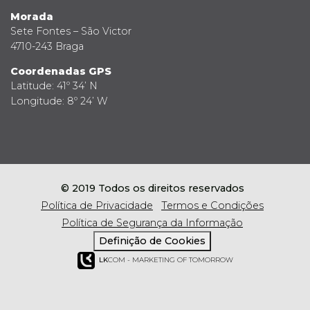
Morada
Sete Fontes – São Victor
4710-243 Braga
Coordenadas GPS
Latitude: 41º 34’ N
Longitude: 8º 24’ W
© 2019 Todos os direitos reservados
Política de Privacidade
Termos e Condições
Política de Segurança da Informação
Definição de Cookies
LK
COM - MARKETING OF TOMORROW