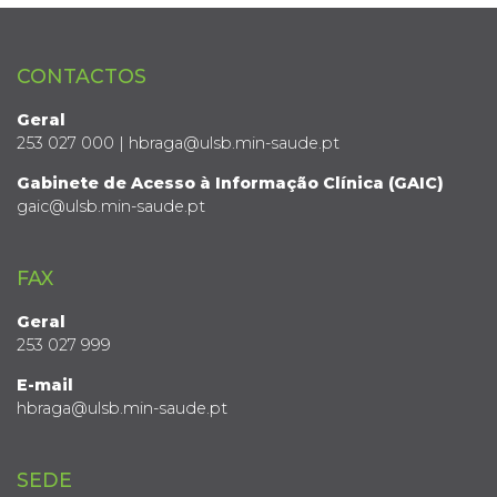
CONTACTOS
Geral
253 027 000 | hbraga@ulsb.min-saude.pt
Gabinete de Acesso à Informação Clínica (GAIC)
gaic@ulsb.min-saude.pt
FAX
Geral
253 027 999
E-mail
hbraga@ulsb.min-saude.pt
SEDE