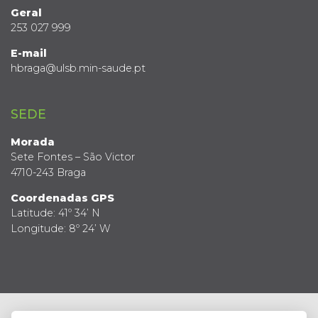
Geral
253 027 999
E-mail
hbraga@ulsb.min-saude.pt
SEDE
Morada
Sete Fontes – São Victor
4710-243 Braga
Coordenadas GPS
Latitude: 41º 34’ N
Longitude: 8º 24’ W