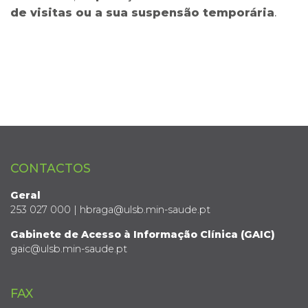
de visitas ou a sua suspensão temporária
.
CONTACTOS
Geral
253 027 000 | hbraga@ulsb.min-saude.pt
Gabinete de Acesso à Informação Clínica (GAIC)
gaic@ulsb.min-saude.pt
FAX