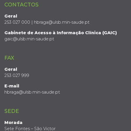
CONTACTOS
Geral
253 027 000 | hbraga@ulsb.min-saude.pt
Gabinete de Acesso à Informação Clínica (GAIC)
gaic@ulsb.min-saude.pt
FAX
Geral
253 027 999
E-mail
hbraga@ulsb.min-saude.pt
SEDE
Morada
Sete Fontes – São Victor