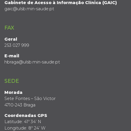
Gabinete de Acesso à Informação Clínica (GAIC)
gaic@ulsb.min-saude.pt
FAX
Geral
253 027 999
E-mail
hbraga@ulsb.min-saude.pt
SEDE
Morada
Sete Fontes – São Victor
4710-243 Braga
Coordenadas GPS
Latitude: 41º 34’ N
Longitude: 8º 24’ W