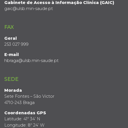
Gabinete de Acesso à Informação Clínica (GAIC)
gaic@ulsb.min-saude.pt
FAX
Geral
253 027 999
E-mail
hbraga@ulsb.min-saude.pt
SEDE
Morada
Sete Fontes – São Victor
4710-243 Braga
Coordenadas GPS
Latitude: 41º 34’ N
Longitude: 8º 24’ W