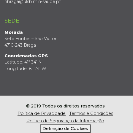
hbraga@ulsb.min-saude.pt
SEDE
Morada
Sete Fontes – São Victor
4710-243 Braga
Coordenadas GPS
Latitude: 41º 34’ N
Longitude: 8º 24’ W
© 2019 Todos os direitos reservados
Política de Privacidade
Termos e Condições
Política de Segurança da Informação
Definição de Cookies