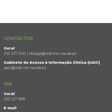
CONTACTOS
Geral
253 027 000 | hbraga@ulsb.min-saude.pt
Gabinete de Acesso à Informação Clínica (GAIC)
gaic@ulsb.min-saude.pt
FAX
Geral
253 027 999
E-mail