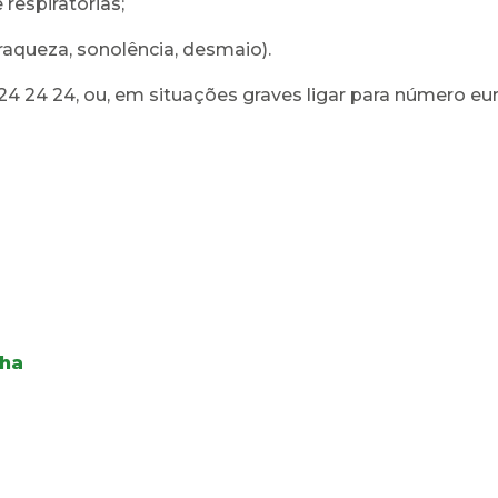
espiratórias;
raqueza, sonolência, desmaio).
4 24 24, ou, em situações graves ligar para número eu
lha