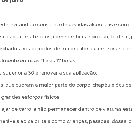
 de julho
.
, evitando o consumo de bebidas alcoólicas e com ca
os ou climatizados, com sombras e circulação de ar, p
 fechados nos períodos de maior calor, ou em zonas com
almente entre as 11 e as 17 horas.
ou superior a 30 e renovar a sua aplicação;
rgas, que cubram a maior parte do corpo, chapéu e óculos
 grandes esforços físicos;
iajar de carro, e não permanecer dentro de viaturas est
eráveis ao calor, tais como crianças, pessoas idosas, d