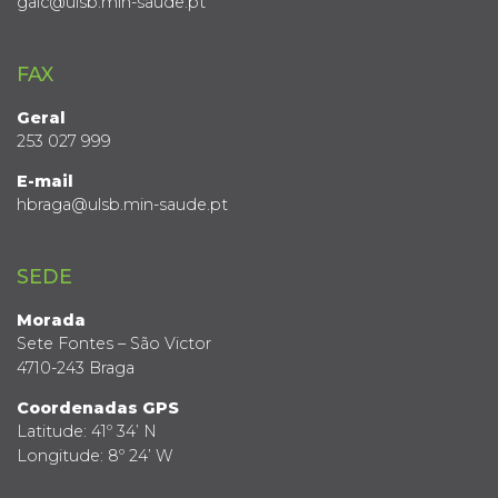
gaic@ulsb.min-saude.pt
FAX
Geral
253 027 999
E-mail
hbraga@ulsb.min-saude.pt
SEDE
Morada
Sete Fontes – São Victor
4710-243 Braga
Coordenadas GPS
Latitude: 41º 34’ N
Longitude: 8º 24’ W