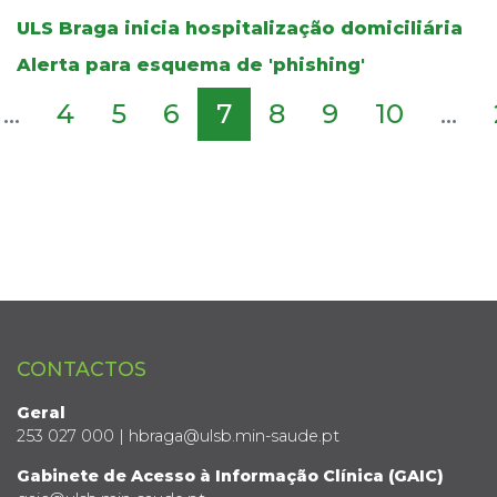
ULS Braga inicia hospitalização domiciliária
Alerta para esquema de 'phishing'
...
4
5
6
7
8
9
10
...
CONTACTOS
Geral
253 027 000 | hbraga@ulsb.min-saude.pt
Gabinete de Acesso à Informação Clínica (GAIC)