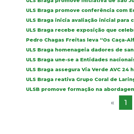
ULS Braga promove iniciativa de São J
ULS Braga promove conferência com E
ULS Braga inicia avaliação inicial para 
ULS Braga recebe exposição que celebr
Pedro Chagas Freitas leva “Os Caça-Al
ULS Braga homenageia dadores de sa
ULS Braga une-se a Entidades nacionais
ULS Braga assegura Via Verde AVC 24 ho
ULS Braga reativa Grupo Coral de Lar
ULSB promove formação na abordagem
«
1