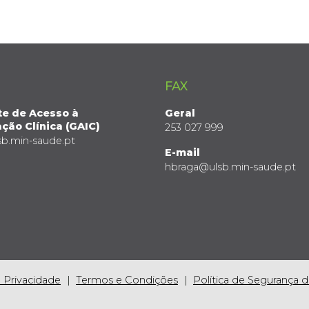
FAX
te de Acesso à
Geral
ção Clínica (GAIC)
253 027 999
sb.min-saude.pt
E-mail
hbraga@ulsb.min-saude.pt
e Privacidade
Termos e Condições
Política de Segurança 