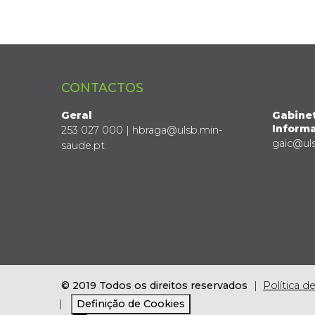
CONTACTOS
Geral
Gabine
Informa
253 027 000 | hbraga@ulsb.min-
gaic@ul
saude.pt
© 2019 Todos os direitos reservados
Política d
Definição de Cookies