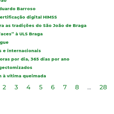
oão
duardo Barroso
certificação digital HIMSS
a as tradições do São João de Braga
faces” à ULS Braga
ngue
 e internacionais
ras por dia, 365 dias por ano
ingectomizados
 à vítima queimada
2
3
4
5
6
7
8
...
28