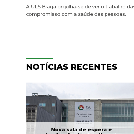
A ULS Braga orgulha-se de ver o trabalho da
compromisso com a saúde das pessoas.
NOTÍCIAS RECENTES
e
Hospitalização
Domiciliária da ULS Braga
...
já acompanhou mais...
24 Jul 2026
Nova sala de espera e