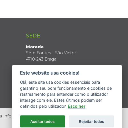
SEDE
Morada
Sete Fontes – São Victor
4710-243 Braga
Coordenadas GPS
Este website usa cookies!
Latitude: 41º 34’ N
Longitude: 8º 24’ W
Olá, este site usa cookies essenciais para
garantir o seu bom funcionamento e cookies de
rastreamento para entender como o utilizador
interage com ele. Estes últimos podem ser
definidos pelo utilizador.
Escolher
da Informação
Aceitar todos
Rejeitar todos