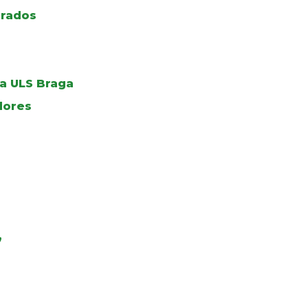
grados
a ULS Braga
dores
”