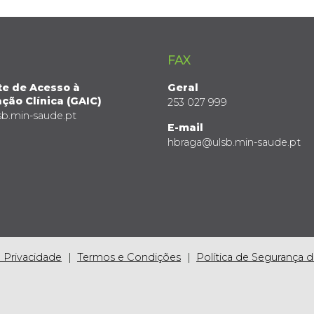
FAX
te de Acesso à
Geral
ção Clínica (GAIC)
253 027 999
sb.min-saude.pt
E-mail
hbraga@ulsb.min-saude.pt
e Privacidade
Termos e Condições
Política de Segurança 