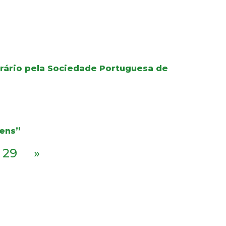
orário pela Sociedade Portuguesa de
gens”
29
»