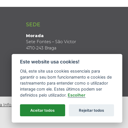
SEDE
Morada
Sete Fontes – São Victor
4710-243 Braga
Coordenadas GPS
Este website usa cookies!
Latitude: 41º 34’ N
Longitude: 8º 24’ W
Olá, este site usa cookies essenciais para
garantir o seu bom funcionamento e cookies de
rastreamento para entender como o utilizador
interage com ele. Estes últimos podem ser
definidos pelo utilizador.
Escolher
da Informação
Aceitar todos
Rejeitar todos