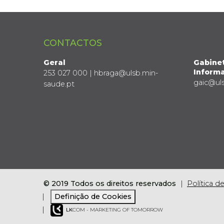
CONTACTOS
Geral
Gabine
Informa
253 027 000 | hbraga@ulsb.min-
gaic@ul
saude.pt
© 2019 Todos os direitos reservados
Política d
Definição de Cookies
LK
COM - MARKETING OF TOMORROW