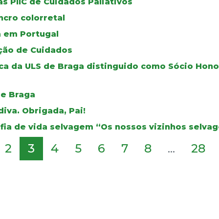
s PIIC de Cuidados Paliativos
cro colorretal
a em Portugal
ção de Cuidados
rica da ULS de Braga distinguido como Sócio Hon
de Braga
iva. Obrigada, Pai!
fia de vida selvagem “Os nossos vizinhos selva
2
3
4
5
6
7
8
...
28