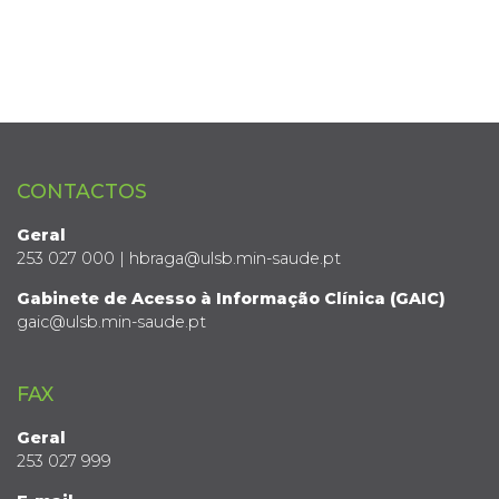
CONTACTOS
Geral
253 027 000 | hbraga@ulsb.min-saude.pt
Gabinete de Acesso à Informação Clínica (GAIC)
gaic@ulsb.min-saude.pt
FAX
Geral
253 027 999