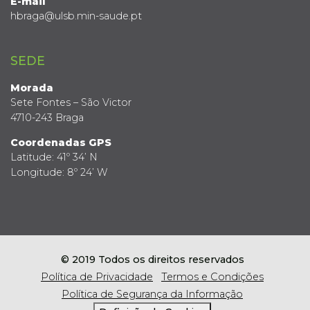
E-mail
hbraga@ulsb.min-saude.pt
SEDE
Morada
Sete Fontes – São Victor
4710-243 Braga
Coordenadas GPS
Latitude: 41º 34’ N
Longitude: 8º 24’ W
© 2019 Todos os direitos reservados
Política de Privacidade
Termos e Condições
Política de Segurança da Informação