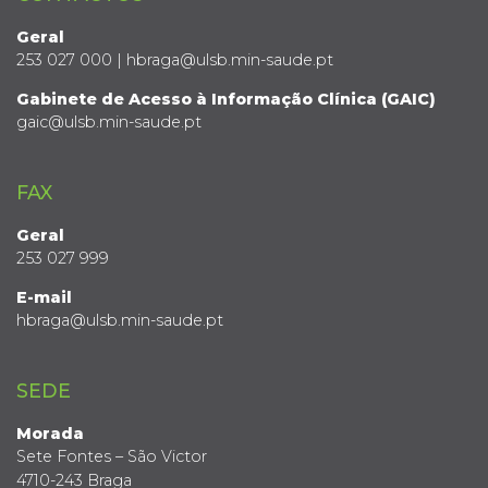
Geral
253 027 000 | hbraga@ulsb.min-saude.pt
Gabinete de Acesso à Informação Clínica (GAIC)
gaic@ulsb.min-saude.pt
FAX
Geral
253 027 999
E-mail
hbraga@ulsb.min-saude.pt
SEDE
Morada
Sete Fontes – São Victor
4710-243 Braga