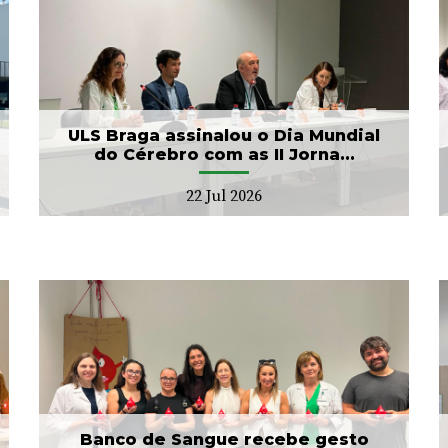
Arcebispo Primaz de
Braga realiza dádiva no
Banco de Sangue
21 Jul 2026
ULS Braga assinalou o Dia Mundial
do Cérebro com as II Jorna...
22 Jul 2026
ULS Braga conclui a
unificação das bases de
dados dos Cuidad...
15 Jul 2026
Banco de Sangue recebe gesto