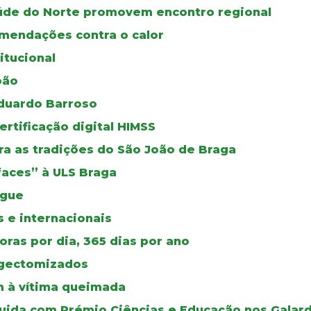
úde do Norte promovem encontro regional
mendações contra o calor
itucional
oão
duardo Barroso
certificação digital HIMSS
a as tradições do São João de Braga
faces” à ULS Braga
ngue
 e internacionais
ras por dia, 365 dias por ano
ingectomizados
 à vítima queimada
guida com Prémio Ciências e Educação nos Galar