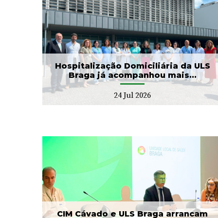
ULS Braga assinalou o Dia
aga
Mundial do Cérebro com
.
as II Jorna...
22 Jul 2026
Hospitalização Domiciliária da ULS
Braga já acompanhou mais...
24 Jul 2026
ga
Banco de Sangue recebe
ho
gesto solidário da SIGNA
17 Jul 2026
CIM Cávado e ULS Braga arrancam