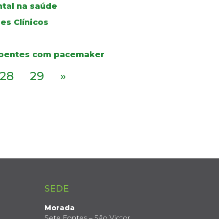
tal na saúde
es Clínicos
 doentes com pacemaker
28
29
»
SEDE
Morada
Sete Fontes – São Victor