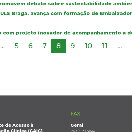
promovem debate sobre sustentabilidade ambien
a ULS Braga, avança com formação de Embaixador
émio com projeto inovador de acompanhamento a
...
5
6
7
8
9
10
11
...
FAX
te de Acesso à
Geral
ção Clínica (GAIC)
253 027 999