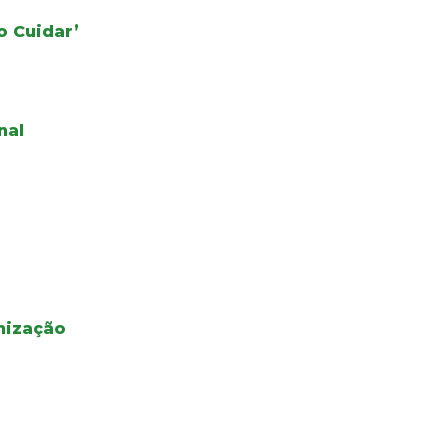
o Cuidar’
nal
nização