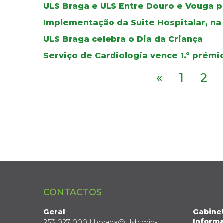
ULS Braga e ULS Entre Douro e Vouga 
Implementação da Suite Hospitalar, n
ULS Braga celebra o Dia da Criança
Serviço de Cardiologia vence 1.º pr
«
1
2
CONTACTOS
Geral
Gabine
Informa
253 027 000 | hbraga@ulsb.min-