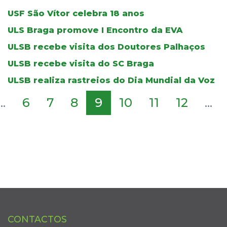
USF São Vítor celebra 18 anos
ULS Braga promove I Encontro da EVA
ULSB recebe visita dos Doutores Palhaços
ULSB recebe visita do SC Braga
ULSB realiza rastreios do Dia Mundial da Voz
...
6
7
8
9
10
11
12
...
CONTACTOS