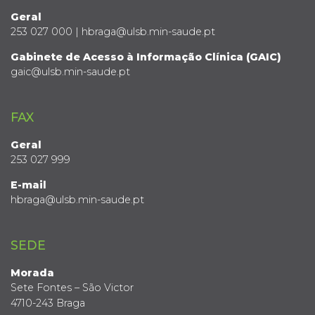
Geral
253 027 000 | hbraga@ulsb.min-saude.pt
Gabinete de Acesso à Informação Clínica (GAIC)
gaic@ulsb.min-saude.pt
FAX
Geral
253 027 999
E-mail
hbraga@ulsb.min-saude.pt
SEDE
Morada
Sete Fontes – São Victor
4710-243 Braga