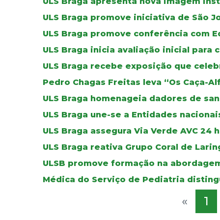
ULS Braga apresenta nova imagem inst
ULS Braga promove iniciativa de São J
ULS Braga promove conferência com E
ULS Braga inicia avaliação inicial para 
ULS Braga recebe exposição que celebr
Pedro Chagas Freitas leva “Os Caça-Al
ULS Braga homenageia dadores de sa
ULS Braga une-se a Entidades nacionais
ULS Braga assegura Via Verde AVC 24 ho
ULS Braga reativa Grupo Coral de Lar
ULSB promove formação na abordagem
Médica do Serviço de Pediatria distin
«
1