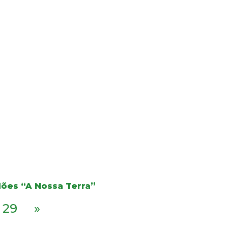
dões “A Nossa Terra”
29
»