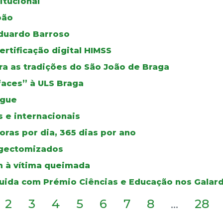
itucional
oão
duardo Barroso
certificação digital HIMSS
a as tradições do São João de Braga
faces” à ULS Braga
ngue
 e internacionais
ras por dia, 365 dias por ano
ingectomizados
 à vítima queimada
guida com Prémio Ciências e Educação nos Galar
2
3
4
5
6
7
8
...
28