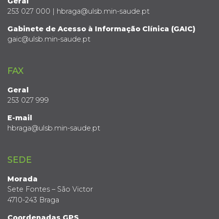
Geral
253 027 000 | hbraga@ulsb.min-saude.pt
Gabinete de Acesso à Informação Clínica (GAIC)
gaic@ulsb.min-saude.pt
FAX
Geral
253 027 999
E-mail
hbraga@ulsb.min-saude.pt
SEDE
Morada
Sete Fontes – São Victor
4710-243 Braga
Coordenadas GPS