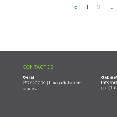
«
1
2
...
CONTACTOS
Geral
Gabine
Informa
253 027 000 | hbraga@ulsb.min-
gaic@ul
saude.pt