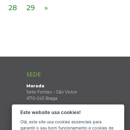
28
29
»
SEDE
Morada
Sete Fontes – São Victor
4710-243 Braga
Coordenadas GPS
Este website usa cookies!
Latitude: 41º 34’ N
Longitude: 8º 24’ W
Olá, este site usa cookies essenciais para
garantir o seu bom funcionamento e cookies de