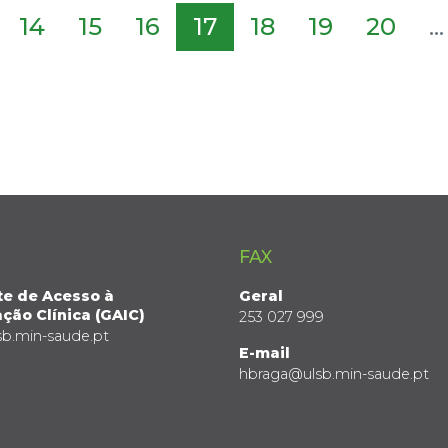
14
15
16
17
18
19
20
...
FAX
te de Acesso à
Geral
ção Clínica (GAIC)
253 027 999
sb.min-saude.pt
E-mail
hbraga@ulsb.min-saude.pt