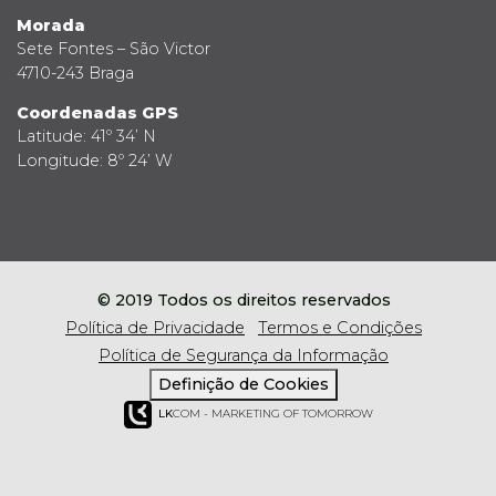
Morada
Sete Fontes – São Victor
4710-243 Braga
Coordenadas GPS
Latitude: 41º 34’ N
Longitude: 8º 24’ W
© 2019 Todos os direitos reservados
Política de Privacidade
Termos e Condições
Política de Segurança da Informação
Definição de Cookies
LK
COM - MARKETING OF TOMORROW