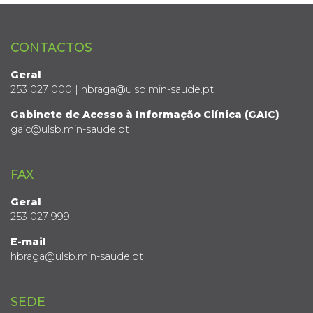
CONTACTOS
Geral
253 027 000 | hbraga@ulsb.min-saude.pt
Gabinete de Acesso à Informação Clínica (GAIC)
gaic@ulsb.min-saude.pt
FAX
Geral
253 027 999
E-mail
hbraga@ulsb.min-saude.pt
SEDE