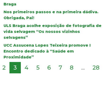
Braga
Nos primeiros passos e na primeira dádiva.
Obrigada, Pai!
ULS Braga acolhe exposição de fotografia de
vida selvagem “Os nossos vizinhos
selvagens”
UCC Assucena Lopes Teixeira promove I
Encontro dedicado à “Saúde em
Proximidade”
2
3
4
5
6
7
8
...
28