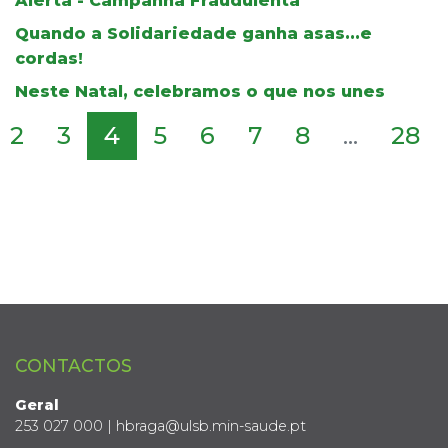
Alerta - Campanha Fraudulenta
Quando a Solidariedade ganha asas...e
cordas!
Neste Natal, celebramos o que nos unes
2
3
4
5
6
7
8
...
28
CONTACTOS
Geral
253 027 000 | hbraga@ulsb.min-saude.pt