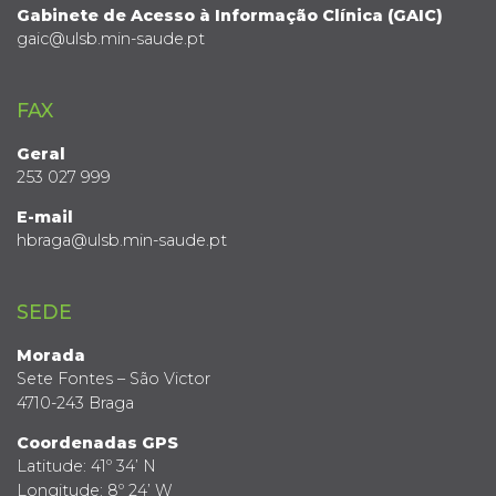
Gabinete de Acesso à Informação Clínica (GAIC)
gaic@ulsb.min-saude.pt
FAX
Geral
253 027 999
E-mail
hbraga@ulsb.min-saude.pt
SEDE
Morada
Sete Fontes – São Victor
4710-243 Braga
Coordenadas GPS
Latitude: 41º 34’ N
Longitude: 8º 24’ W