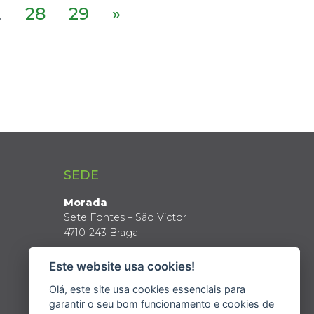
.
28
29
»
SEDE
Morada
Sete Fontes – São Victor
4710-243 Braga
Coordenadas GPS
Este website usa cookies!
Latitude: 41º 34’ N
Longitude: 8º 24’ W
Olá, este site usa cookies essenciais para
garantir o seu bom funcionamento e cookies de