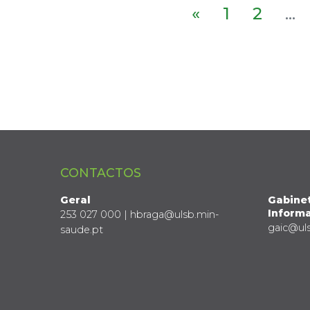
«
1
2
...
CONTACTOS
Geral
Gabine
Informa
253 027 000 | hbraga@ulsb.min-
gaic@ul
saude.pt