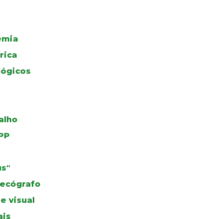
emia
rica
ógicos
alho
PP
us"
 ecógrafo
e visual
ais