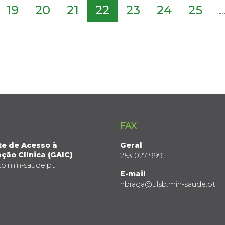
19
20
21
22
23
24
25
..
FAX
te de Acesso à
Geral
ção Clínica (GAIC)
253 027 999
sb.min-saude.pt
E-mail
hbraga@ulsb.min-saude.pt