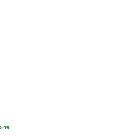
9
D-19