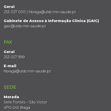
Geral
253 027 000 | hbraga@ulsb.min-saude.pt
Gabinete de Acesso à Informação Clínica (GAIC)
gaic@ulsb.min-saude.pt
FAX
Geral
253 027 999
E-mail
hbraga@ulsb.min-saude.pt
SEDE
Morada
Sete Fontes – São Victor
4710-243 Braga