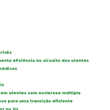
ricks
menta eficiência no circuito dos utentes
médicos
is
 em utentes com esclerose múltipla
os para uma transição eficiente
az no SU