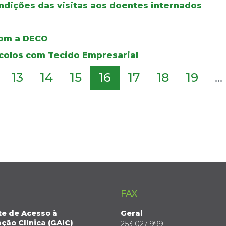
ondições das visitas aos doentes internados
com a DECO
ocolos com Tecido Empresarial
13
14
15
16
17
18
19
...
FAX
te de Acesso à
Geral
ção Clínica (GAIC)
253 027 999