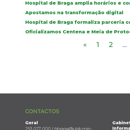
Hospital de Braga amplia horários e c
Apostamos na transformação digital
Hospital de Braga formaliza parceria 
Oficializamos Centena e Meia de Prot
«
1
2
...
CONTACTOS
Geral
Gabine
Informa
253 027 000 | hbraga@ulsb.min-