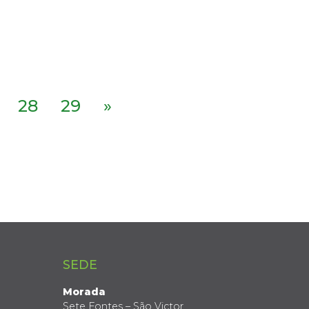
28
29
»
SEDE
Morada
Sete Fontes – São Victor