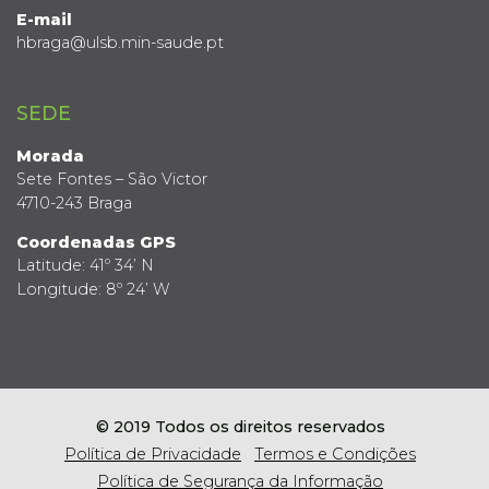
E-mail
hbraga@ulsb.min-saude.pt
SEDE
Morada
Sete Fontes – São Victor
4710-243 Braga
Coordenadas GPS
Latitude: 41º 34’ N
Longitude: 8º 24’ W
© 2019 Todos os direitos reservados
Política de Privacidade
Termos e Condições
Política de Segurança da Informação