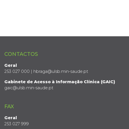
CONTACTOS
Geral
253 027 000 | hbraga@ulsb.min-saude.pt
Gabinete de Acesso à Informação Clínica (GAIC)
gaic@ulsb.min-saude.pt
FAX
Geral
253 027 999