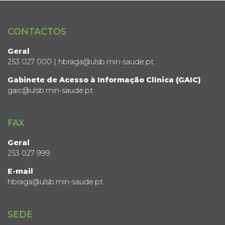
CONTACTOS
Geral
253 027 000 | hbraga@ulsb.min-saude.pt
Gabinete de Acesso à Informação Clínica (GAIC)
gaic@ulsb.min-saude.pt
FAX
Geral
253 027 999
E-mail
hbraga@ulsb.min-saude.pt
SEDE