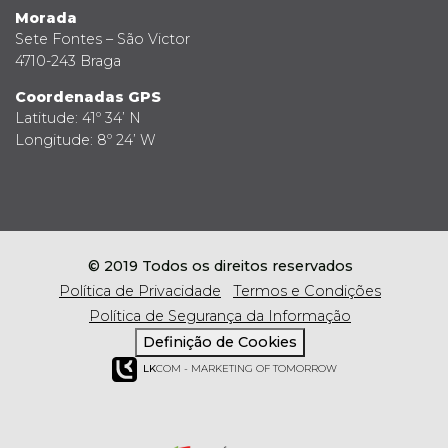
Morada
Sete Fontes – São Victor
4710-243 Braga
Coordenadas GPS
Latitude: 41º 34’ N
Longitude: 8º 24’ W
© 2019 Todos os direitos reservados
Política de Privacidade
Termos e Condições
Política de Segurança da Informação
Definição de Cookies
LK
COM - MARKETING OF TOMORROW