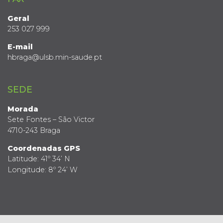
Geral
253 027 999
E-mail
hbraga@ulsb.min-saude.pt
SEDE
Morada
Sete Fontes – São Victor
4710-243 Braga
Coordenadas GPS
Latitude: 41º 34’ N
Longitude: 8º 24’ W