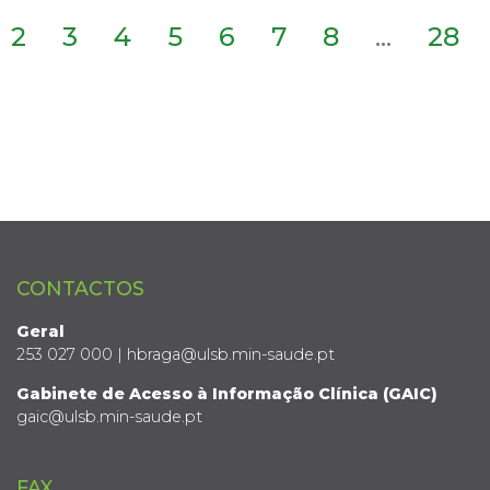
2
3
4
5
6
7
8
...
28
CONTACTOS
Geral
253 027 000 | hbraga@ulsb.min-saude.pt
Gabinete de Acesso à Informação Clínica (GAIC)
gaic@ulsb.min-saude.pt
FAX